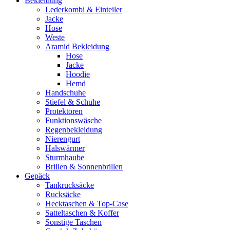
Bekleidung
Lederkombi & Einteiler
Jacke
Hose
Weste
Aramid Bekleidung
Hose
Jacke
Hoodie
Hemd
Handschuhe
Stiefel & Schuhe
Protektoren
Funktionswäsche
Regenbekleidung
Nierengurt
Halswärmer
Sturmhaube
Brillen & Sonnenbrillen
Gepäck
Tankrucksäcke
Rucksäcke
Hecktaschen & Top-Case
Satteltaschen & Koffer
Sonstige Taschen