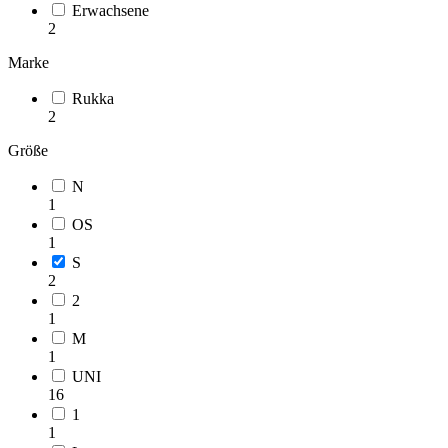
Erwachsene
2
Marke
Rukka
2
Größe
N
1
OS
1
S
2
2
1
M
1
UNI
16
1
1