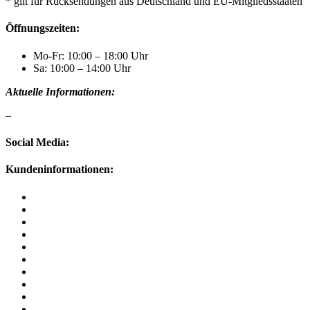
* gilt für Rücksendungen aus Deutschland und EU-Mitgliedsstaaten
Öffnungszeiten:
Mo-Fr: 10:00 – 18:00 Uhr
Sa: 10:00 – 14:00 Uhr
Aktuelle Informationen:
–
Social Media:
Kundeninformationen:
Kontakt
Zahlung und Versand
Zahlungsarten
Batteriegesetz
AGB
Widerrufsrecht
Datenschutz
Impressum
Bestellstatus
Widerruf ausüben