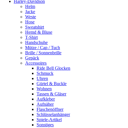
Harley-Davidson
Helm
Jacke
Weste
Hose
Sweatshirt
Hemd & Bluse
T-Shirt
Handschuhe
Mütze / Cap / Tuch
Brille / Sonnenbrille
Gepäck
Accessoires
Ride Bell Glocken
Schmuck
Uhren
Gürtel & Buckle
Wohnen
Tassen & Gläser
Aufkleber
Aufnäher
Flaschenöffner
Schlüsselanhänger
Spiele-Artikel
Sonstiges