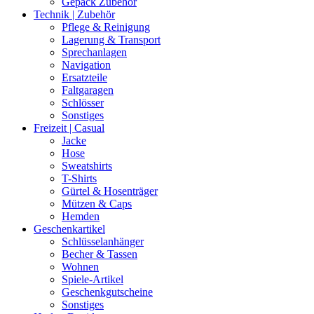
Gepäck Zubehör
Technik | Zubehör
Pflege & Reinigung
Lagerung & Transport
Sprechanlagen
Navigation
Ersatzteile
Faltgaragen
Schlösser
Sonstiges
Freizeit | Casual
Jacke
Hose
Sweatshirts
T-Shirts
Gürtel & Hosenträger
Mützen & Caps
Hemden
Geschenkartikel
Schlüsselanhänger
Becher & Tassen
Wohnen
Spiele-Artikel
Geschenkgutscheine
Sonstiges